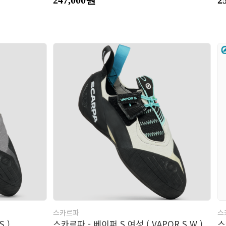
스카르파
스
 )
스카르파 - 베이퍼 S 여성 ( VAPOR S W )
스