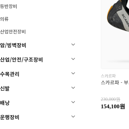
기타 암벽장비
등반장비
볼더링 크래쉬 패드
빅월장비
의류
트레이닝
산업안전장비
배낭
운행장비
암/빙벽장비
등산 배낭
스틱
MTB/런닝 배낭
시계
산업/안전/구조장비
장비가방
고글/썬글라스
여행가방
OL용품
수목관리
스카르파
배낭카바/부속품
헤드랜턴
스카르파 - 부
D 팩
후레쉬
신발
아이젠
스패츠
230,000원
배낭
손난로
154,100원
보호대
운행장비
악세서리