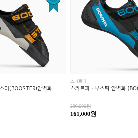
남성의류
여성의류
의
바지
바지
모
장
벨
스카르파
스터(BOOSTER)암벽화
스카르파 - 부스틱 암벽화 (BOO
230,000원
161,000원