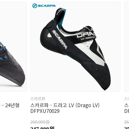
스카르파
스
- 24년형
스카르파 - 드라고 LV (Drago LV)
스
DFPXU70029
D
260,000원
2
247,000원
2