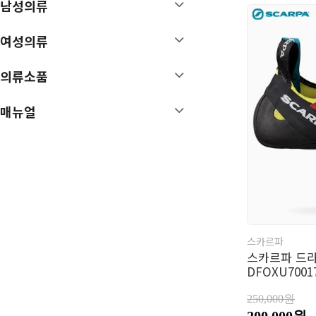
남성의류
매뉴얼
여성의류
특가/이월상품
의류소품
매뉴얼
스카르파
스카르파 드라고
DFOXU7001
250,000원
200,000원