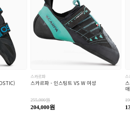
류소품
자
갑
트
스카르파
스
STIC)
스카르파 - 인스팅트 VS W 여성
스
매
255,000원
1
204,000원
1