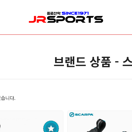
산업/안전/구조장비
수목관리
신
로프/로프보호대
로프 & 리깅
릿
브랜드 상품 - 
안전벨트/안전대
클라이밍
암
헬멧
안전벨트(하네스)
빙
등강기
개인보호장비(PPE)
깔
하강기/빌레이
가방( 장비 & 로프가방 )
카라비너/샤클
드로우 라인 세팅
습니다.
도르레/스위벨
전지 & 커팅
랜야드/충격흡수장비
기타소품
확보장비
안전장비 소품
이동식 추락방지 장비