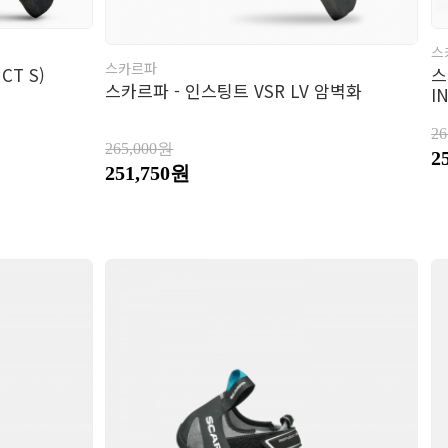
스
스카르파
CT S)
스
스카르파 - 인스팅트 VSR LV 암벽화
I
2
265,000원
2
251,750원