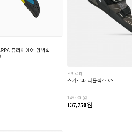
ARPA 퓨리아에어 암벽화
9
스카르파
스카르파 리플렉스 VS
145,000원
137,750원