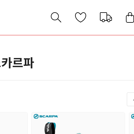
발
지화
스카르파
벽화
벽화
창/끈/기타