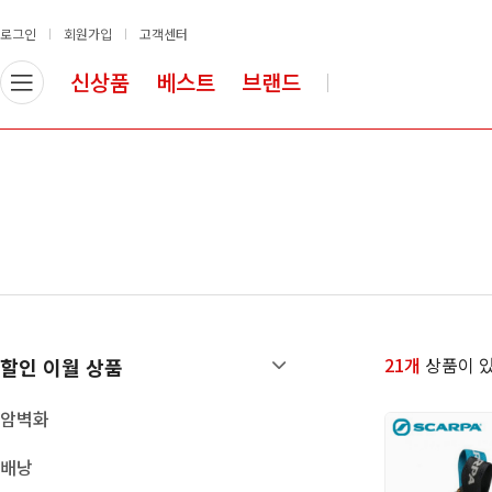
로그인
회원가입
고객센터
신상품
베스트
브랜드
할인 이월 상품
암/빙벽장비
암벽화
로프
배낭
안전벨트
등반장비
슬링류
의류
헬멧
산업안전장비
도르레
등강기
하강기/빌레이
21개
상품이 있
할인 이월 상품
카라비너
빙벽장비
암벽화
확보 장비
배낭
쵸크/쵸크백