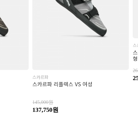
스
스
형
2
스카르파
2
스카르파 리플렉스 VS 여성
145,000원
137,750원