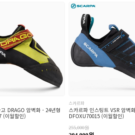
스카르파
 DRAGO 암벽화 - 24년형
스카르파 인스팅트 VSR 암벽화 
7 (이월할인)
DFOXU70015 (이월할인)
255,000원
204,000원