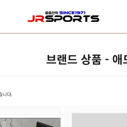
산업/안전/구조장비
수목관리
신
로프/로프보호대
로프 & 리깅
릿
브랜드 상품 - 
안전벨트/안전대
클라이밍
암
헬멧
안전벨트(하네스)
빙
등강기
개인보호장비(PPE)
깔
하강기/빌레이
가방( 장비 & 로프가방 )
카라비너/샤클
드로우 라인 세팅
습니다.
도르레/스위벨
전지 & 커팅
랜야드/충격흡수장비
기타소품
확보장비
안전장비 소품
이동식 추락방지 장비