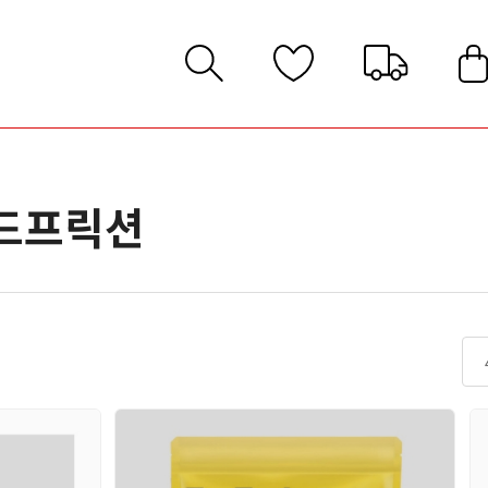
발
지화
애드프릭션
벽화
벽화
창/끈/기타