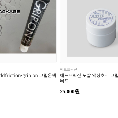
남성의류
여성의류
의
바지
바지
모
장
벨
애드프릭션
friction-grip on 그립온액
애드프릭션 노말 액상초크 그
터프
25,000원