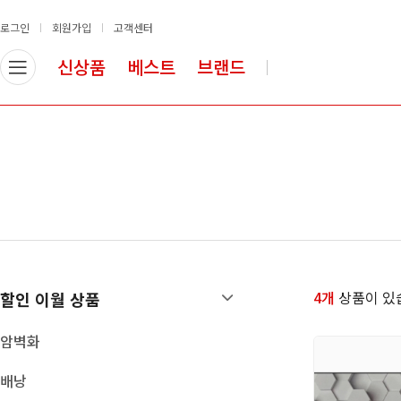
로그인
회원가입
고객센터
신상품
베스트
브랜드
할인 이월 상품
암/빙벽장비
암벽화
로프
배낭
안전벨트
등반장비
슬링류
의류
헬멧
산업안전장비
도르레
등강기
하강기/빌레이
4개
상품이 있
할인 이월 상품
카라비너
빙벽장비
암벽화
확보 장비
배낭
쵸크/쵸크백