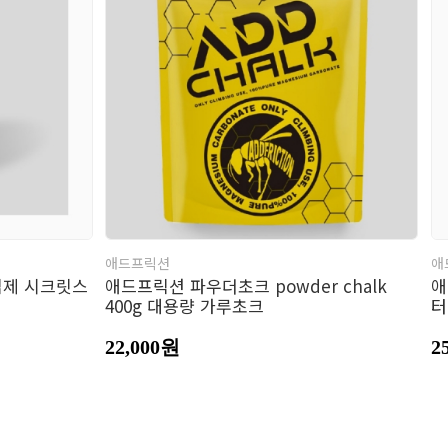
류소품
자
갑
트
애드프릭션
애
립제 시크릿스
애드프릭션 파우더초크 powder chalk
애
400g 대용량 가루초크
터
22,000원
2