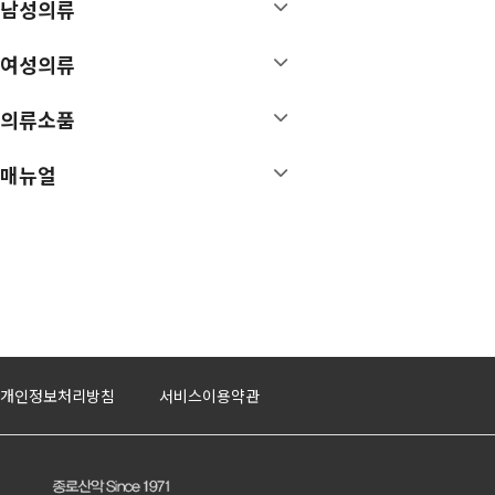
남성의류
매뉴얼
여성의류
특가/이월상품
의류소품
매뉴얼
개인정보처리방침
서비스이용약관