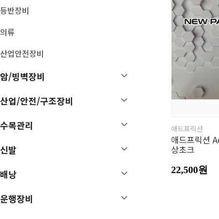
기타 암벽장비
등반장비
볼더링 크래쉬 패드
빅월장비
의류
트레이닝
산업안전장비
배낭
운행장비
암/빙벽장비
등산 배낭
스틱
MTB/런닝 배낭
시계
산업/안전/구조장비
장비가방
고글/썬글라스
여행가방
OL용품
수목관리
애드프릭션
배낭카바/부속품
헤드랜턴
애드프릭션 Add
D 팩
후레쉬
상초크
신발
아이젠
스패츠
22,500원
배낭
손난로
보호대
운행장비
악세서리