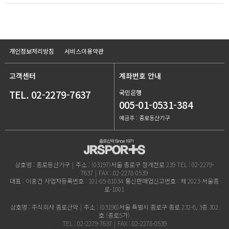
개인정보처리방침
서비스이용약관
고객센터
계좌번호 안내
TEL. 02-2279-7637
국민은행
005-01-0531-384
예금주 : 종로등산기구
상호명 : 종로등산기구
|
주소 : (03197)서울 종로구 청계천로 239
TEL : 02-2279-
7637
|
FAX : 02-2278-0539
대표 : 이홍건
사업자등록번호 : 101-05-81034
통신판매업신고번호 : 제 2023-서울종
로-1001
상호명 : 주식회사 종로산악
|
주소 : (03196)서울 특별시 종로구 종로 232-6, 3층 302
호 (종로5가)
TEL : 02-2279-7637
|
FAX : 02-2278-0539