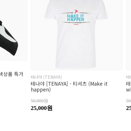
류소품
자
갑
트
변색상품 특가
테나야 [TENAYA]
테
테나야 [TENAYA] - 티셔츠 (Make it
테
happen)
w
50,000원
5
25,000원
2