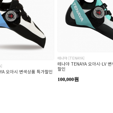
남성의류
여성의류
의
바지
바지
모
장
벨
테나야 [TENAYA]
테나야 TENAYA 오아시-LV 
A]
할인
AYA 오아시 변색상품 특가할인
100,000원