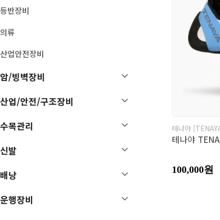
기타 암벽장비
등반장비
볼더링 크래쉬 패드
빅월장비
의류
트레이닝
산업안전장비
배낭
운행장비
암/빙벽장비
등산 배낭
스틱
MTB/런닝 배낭
시계
산업/안전/구조장비
장비가방
고글/썬글라스
여행가방
OL용품
수목관리
테나야 [TENAY
배낭카바/부속품
헤드랜턴
테나야 TEN
D 팩
후레쉬
신발
아이젠
스패츠
100,000원
배낭
손난로
보호대
운행장비
악세서리