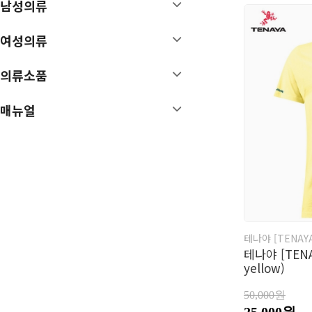
남성의류
매뉴얼
여성의류
특가/이월상품
의류소품
매뉴얼
테나야 [TENAY
테나야 [TENA
yellow)
50,000원
25,000원