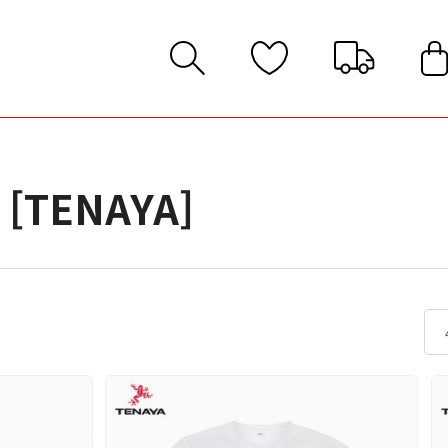
발
지화
[TENAYA]
벽화
벽화
창/끈/기타