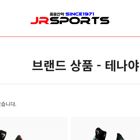
산업/안전/구조장비
수목관리
신
로프/로프보호대
로프 & 리깅
릿
브랜드 상품 - 테나야 
안전벨트/안전대
클라이밍
암
헬멧
안전벨트(하네스)
빙
등강기
개인보호장비(PPE)
깔
하강기/빌레이
가방( 장비 & 로프가방 )
카라비너/샤클
드로우 라인 세팅
습니다.
도르레/스위벨
전지 & 커팅
랜야드/충격흡수장비
기타소품
확보장비
안전장비 소품
이동식 추락방지 장비