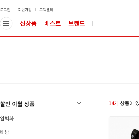
로그인
회원가입
고객센터
신상품
베스트
브랜드
할인 이월 상품
암/빙벽장비
암벽화
로프
배낭
안전벨트
등반장비
슬링류
의류
헬멧
산업안전장비
도르레
등강기
하강기/빌레이
14개
상품이 있
할인 이월 상품
카라비너
빙벽장비
암벽화
확보 장비
배낭
쵸크/쵸크백