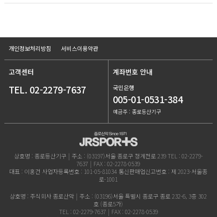
개인정보처리방침
서비스이용약관
고객센터
계좌번호 안내
TEL. 02-2279-7637
국민은행
005-01-0531-384
예금주 : 종로등산기구
상호명 : 종로등산기구
|
주소 : (03197)서울 종로구 청계천로 239
TEL : 02-2279-
7637
|
FAX : 02-2278-0539
대표 : 이홍건
사업자등록번호 : 101-05-81034
통신판매업신고번호 : 제 2023-서울종
로-1001
상호명 : 주식회사 종로산악
|
주소 : (03196)서울 특별시 종로구 종로 232-6, 3층 302
호 (종로5가)
TEL : 02-2279-7637
|
FAX : 02-2278-0539