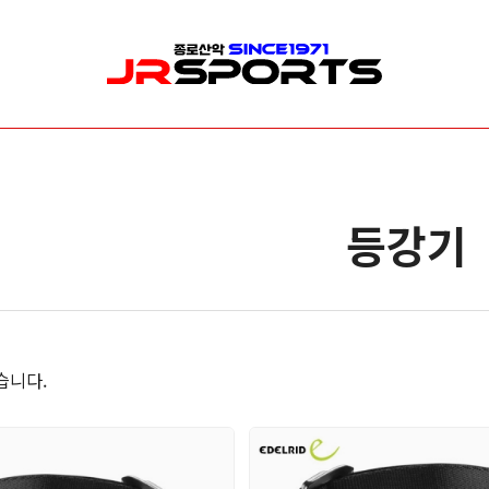
산업/안전/구조장비
수목관리
신
로프/로프보호대
로프 & 리깅
릿
등강기
안전벨트/안전대
클라이밍
암
헬멧
안전벨트(하네스)
빙
등강기
개인보호장비(PPE)
깔
하강기/빌레이
가방( 장비 & 로프가방 )
카라비너/샤클
드로우 라인 세팅
도르레/스위벨
전지 & 커팅
습니다.
랜야드/충격흡수장비
기타소품
확보장비
안전장비 소품
이동식 추락방지 장비