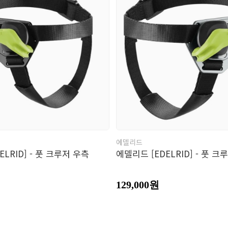
남성의류
여성의류
의
바지
바지
모
장
벨
에델리드
ELRID] - 풋 크루저 우측
에델리드 [EDELRID] - 풋 크
129,000원