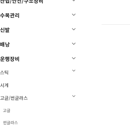
산업/안전/구조장비
기타 암벽장비
볼더링 크래쉬 패드
수목관리
빅월장비
트레이닝
신발
배낭
운행장비
배낭
등산 배낭
스틱
MTB/런닝 배낭
시계
운행장비
장비가방
고글/썬글라스
여행가방
OL용품
스틱
배낭카바/부속품
헤드랜턴
시계
D 팩
후레쉬
아이젠
고글/썬글라스
스패츠
손난로
고글
보호대
악세서리
썬글라스