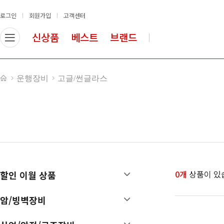
로그인
회원가입
고객센터
신상품
베스트
브랜드
할인 이월 상품
암/빙벽장비
운행장비
고글/썬글라스
암벽화
로프
배낭
안전벨트
등반장비
슬링류
의류
헬멧
산업안전장비
도르레
등강기
하강기/빌레이
0개
상품이 있
할인 이월 상품
카라비너
빙벽장비
암/빙벽장비
확보 장비
쵸크/쵸크백