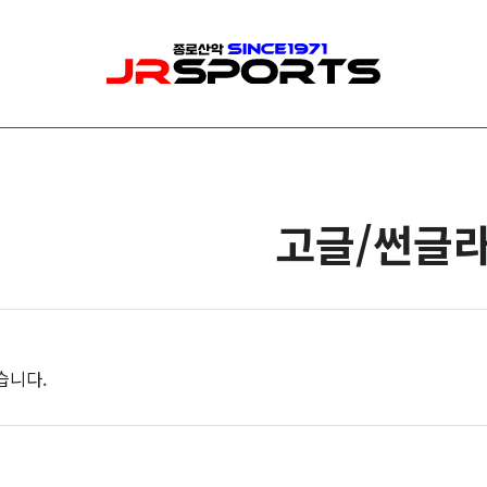
산업/안전/구조장비
수목관리
신
로프/로프보호대
로프 & 리깅
릿
고글/썬글
안전벨트/안전대
클라이밍
암
헬멧
안전벨트(하네스)
빙
등강기
개인보호장비(PPE)
깔
하강기/빌레이
가방( 장비 & 로프가방 )
카라비너/샤클
드로우 라인 세팅
도르레/스위벨
전지 & 커팅
습니다.
랜야드/충격흡수장비
기타소품
확보장비
안전장비 소품
이동식 추락방지 장비