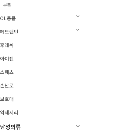
부품
매뉴얼
OL용품
특가/이월상품
헤드랜턴
후레쉬
아이젠
스패츠
손난로
보호대
악세서리
남성의류